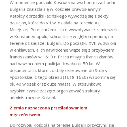
W momencie podziału Kościoła na wschodni i zachodni
Bułgaria znalazła się w Kościele prawosławnym.
Katolicy obrządku łacińskiego wywodzą się z sekty
paulicjan, która do VII w. działała na terenie Azji
Mniejszej. Po oskarżeniu ich o wywoływanie zamieszek
w Konstantynopolu, schronili się w głębi imperium, na
terenie dzisiejszej Bułgarii. Do początku XVII w. żyli oni
w enklawach, a ich nawrócenie wiąże się z przybyciem
franciszkanów w 1610 r. Praca misyjna franciszkanów
nad nawróceniem paulicjan trwała ok. 50 lat. W
dokumentach, które zostały skierowane do Stolicy
Apostolskiej z tego okresu (1618-1680) wspomina się
ok. 40 wiosek oraz duże miasta. W stosunkowo
szybkim czasie zaczęto organizować struktury
administracyjne Kościoła.
Ziemia naznaczona prześladowaniem i
męczeństwem
Do rozwoju Kościoła na terenie Bułgarii przyczynili się