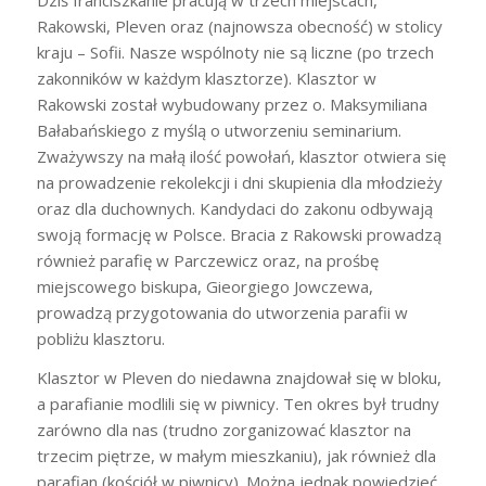
Rakowski, Pleven oraz (najnowsza obecność) w stolicy
kraju – Sofii. Nasze wspólnoty nie są liczne (po trzech
zakonników w każdym klasztorze). Klasztor w
Rakowski został wybudowany przez o. Maksymiliana
Bałabańskiego z myślą o utworzeniu seminarium.
Zważywszy na małą ilość powołań, klasztor otwiera się
na prowadzenie rekolekcji i dni skupienia dla młodzieży
oraz dla duchownych. Kandydaci do zakonu odbywają
swoją formację w Polsce. Bracia z Rakowski prowadzą
również parafię w Parczewicz oraz, na prośbę
miejscowego biskupa, Gieorgiego Jowczewa,
prowadzą przygotowania do utworzenia parafii w
pobliżu klasztoru.
Klasztor w Pleven do niedawna znajdował się w bloku,
a parafianie modlili się w piwnicy. Ten okres był trudny
zarówno dla nas (trudno zorganizować klasztor na
trzecim piętrze, w małym mieszkaniu), jak również dla
parafian (kościół w piwnicy). Można jednak powiedzieć,