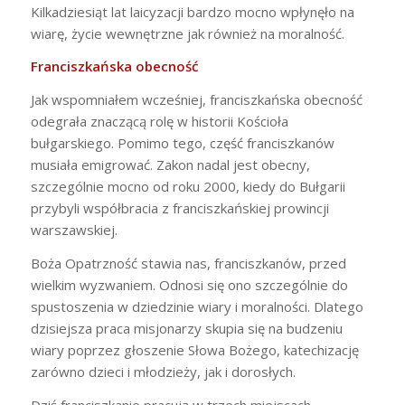
Kilkadziesiąt lat laicyzacji bardzo mocno wpłynęło na
wiarę, życie wewnętrzne jak również na moralność.
Franciszkańska obecność
Jak wspomniałem wcześniej, franciszkańska obecność
odegrała znaczącą rolę w historii Kościoła
bułgarskiego. Pomimo tego, część franciszkanów
musiała emigrować. Zakon nadal jest obecny,
szczególnie mocno od roku 2000, kiedy do Bułgarii
przybyli współbracia z franciszkańskiej prowincji
warszawskiej.
Boża Opatrzność stawia nas, franciszkanów, przed
wielkim wyzwaniem. Odnosi się ono szczególnie do
spustoszenia w dziedzinie wiary i moralności. Dlatego
dzisiejsza praca misjonarzy skupia się na budzeniu
wiary poprzez głoszenie Słowa Bożego, katechizację
zarówno dzieci i młodzieży, jak i dorosłych.
Dziś franciszkanie pracują w trzech miejscach,