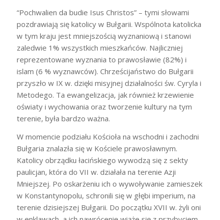
“Pochwalien da budie Isus Christos” – tymi słowami
pozdrawiają się katolicy w Bułgarii. Wspólnota katolicka
w tym kraju jest mniejszością wyznaniową i stanowi
zaledwie 1% wszystkich mieszkańców. Najliczniej
reprezentowane wyznania to prawosławie (82%) i
islam (6 % wyznawców). Chrześcijaństwo do Bułgarii
przyszło w IX w. dzięki misyjnej działalności św. Cyryla i
Metodego. Ta ewangelizacja, jak również krzewienie
oświaty i wychowania oraz tworzenie kultury na tym
terenie, była bardzo ważna.
W momencie podziału Kościoła na wschodni i zachodni
Bułgaria znalazła się w Kościele prawosławnym.
Katolicy obrządku łacińskiego wywodzą się z sekty
paulicjan, która do VII w. działała na terenie Azji
Mniejszej. Po oskarżeniu ich o wywoływanie zamieszek
w Konstantynopolu, schronili się w głębi imperium, na
terenie dzisiejszej Bułgarii. Do początku XVII w. żyli oni
w enklawach, a ich nawrócenie wiąże się z przybyciem