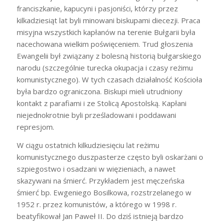
franciszkanie, kapucyni i pasjoniści, którzy przez
kilkadziesiąt lat byli minowani biskupami diecezji. Praca
misyjna wszystkich kapłanów na terenie Bułgarii była
nacechowana wielkim poświęceniem. Trud głoszenia
Ewangelii był związany z bolesną historią bułgarskiego
narodu (szczególnie turecka okupacja i czasy reżimu
komunistycznego). W tych czasach działalność Kościoła
była bardzo ograniczona. Biskupi mieli utrudniony
kontakt z parafiami i ze Stolicą Apostolską. Kapłani
niejednokrotnie byli prześladowani i poddawani
represjom.
W ciągu ostatnich kilkudziesięciu lat reżimu
komunistycznego duszpasterze często byli oskarżani o
szpiegostwo i osadzani w więzieniach, a nawet
skazywani na śmierć. Przykładem jest męczeńska
śmierć bp. Ewgeniego Bosilkowa, rozstrzelanego w
1952 r. przez komunistów, a którego w 1998 r.
beatyfikował Jan Paweł II. Do dziś istnieją bardzo