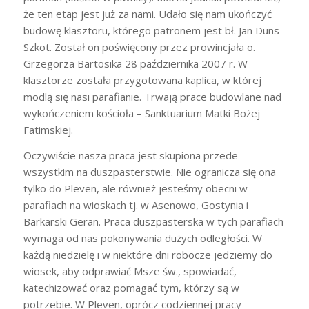
że ten etap jest już za nami. Udało się nam ukończyć
budowę klasztoru, którego patronem jest bł. Jan Duns
Szkot. Został on poświęcony przez prowincjała o.
Grzegorza Bartosika 28 października 2007 r. W
klasztorze została przygotowana kaplica, w której
modlą się nasi parafianie. Trwają prace budowlane nad
wykończeniem kościoła – Sanktuarium Matki Bożej
Fatimskiej.
Oczywiście nasza praca jest skupiona przede
wszystkim na duszpasterstwie. Nie ogranicza się ona
tylko do Pleven, ale również jesteśmy obecni w
parafiach na wioskach tj. w Asenowo, Gostynia i
Barkarski Geran. Praca duszpasterska w tych parafiach
wymaga od nas pokonywania dużych odległości. W
każdą niedzielę i w niektóre dni robocze jedziemy do
wiosek, aby odprawiać Msze św., spowiadać,
katechizować oraz pomagać tym, którzy są w
potrzebie. W Pleven, oprócz codziennej pracy