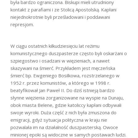
była bardzo ograniczona. Biskupi mieli utrudniony
kontakt z parafiami i ze Stolicą Apostolską. Kapłani
niejednokrotnie byli prześladowani i poddawani
represjom.
W ciągu ostatnich kilkudziesięciu lat reżimu
komunistycznego duszpasterze często byli oskarżani o
szpiegostwo i osadzani w więzieniach, a nawet
skazywani na śmierć. Przykładem jest męczeńska
śmierć bp. Ewgeniego Bosilkowa, rozstrzelanego w
1952 r. przez komunistów, a którego w 1998 r.
beatyfikował Jan Paweł II. Do dziś istnieją bardzo
słynne więzienia zorganizowane na wyspie na Dunaju,
obok miasta Belene, gdzie katoliccy kapłani odbywali
swoje wyroki. Duża część z nich była zmuszona do
emigracji, gdyż sytuacja polityczna w kraju nie
pozwalała im na działalność duszpasterską. Owoce
minionej epoki są widoczne w samych postawach ludzi.