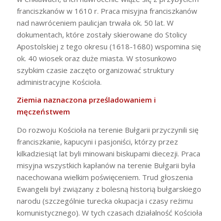
franciszkanów w 1610 r. Praca misyjna franciszkanów
nad nawróceniem paulicjan trwała ok. 50 lat. W
dokumentach, które zostały skierowane do Stolicy
Apostolskiej z tego okresu (1618-1680) wspomina się
ok. 40 wiosek oraz duże miasta. W stosunkowo
szybkim czasie zaczęto organizować struktury
administracyjne Kościoła.
Ziemia naznaczona prześladowaniem i
męczeństwem
Do rozwoju Kościoła na terenie Bułgarii przyczynili się
franciszkanie, kapucyni i pasjoniści, którzy przez
kilkadziesiąt lat byli minowani biskupami diecezji. Praca
misyjna wszystkich kapłanów na terenie Bułgarii była
nacechowana wielkim poświęceniem. Trud głoszenia
Ewangelii był związany z bolesną historią bułgarskiego
narodu (szczególnie turecka okupacja i czasy reżimu
komunistycznego). W tych czasach działalność Kościoła